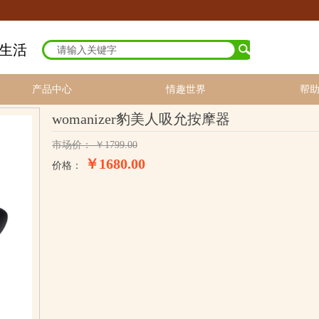
15%成功人士甄选
质生活
产品中心
情趣世界
帮
womanizer豹美人吸允按摩器
市场价：
￥
1799.00
￥1680.00
价格：